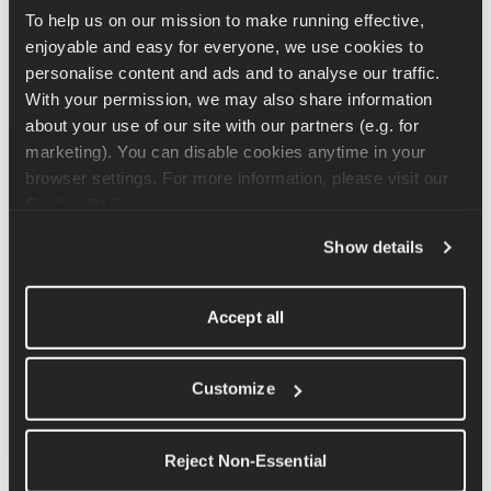
To help us on our mission to make running effective, 
enjoyable and easy for everyone, we use cookies to 
personalise content and ads and to analyse our traffic. 
期待できること（およびGarmin 
With your permission, we may also share information 
Connectionでできないこと）
about your use of our site with our partners (e.g. for 
marketing). You can disable cookies anytime in your 
Garminとの連携により、Runnaのワークアウトがウォッ
browser settings. For more information, please visit our 
チに送信され、完了したアクティビティがRunnaに同期
Cookie Policy
.
されます。 覚えておきましょう：
Show details
ランニングのワークアウトのみを同期します。
 筋力
トレーニング、ヨガ、その他のアクティビティの種
類は、RunnaとGarminの間で双方向の同期が行われ
Accept all
ません。 「
カレンダー同期
」を使えば、すべてのト
レーニング記録を一か所にまとめて管理できます。
Customize
Garminウォッチで
心拍数が
記録されており、ランニ
ング前にRunnaでGarminとの接続設定が完了し、ア
クティビティの同期が正常に行われ、かつ関連する
Reject Non-Essential
健康データのアクセス許可が有効になっている限