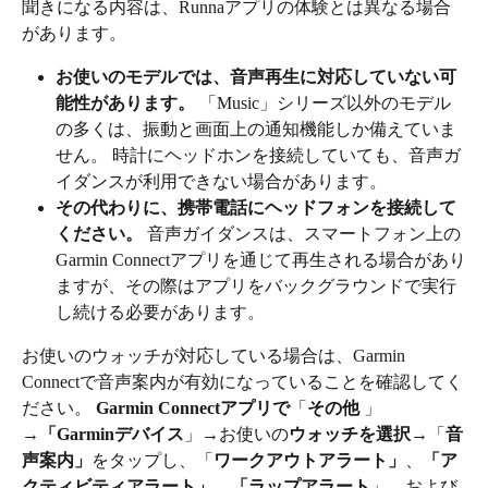
聞きになる内容は、Runnaアプリの体験とは異なる場合
があります。
お使いのモデルでは、音声再生に対応していない可
能性があります。
 「Music」シリーズ以外のモデル
の多くは、振動と画面上の通知機能しか備えていま
せん。 時計にヘッドホンを接続していても、音声ガ
イダンスが利用できない場合があります。
その代わりに、携帯電話にヘッドフォンを接続して
ください。
 音声ガイダンスは、スマートフォン上の
Garmin Connectアプリを通じて再生される場合があり
ますが、その際はアプリをバックグラウンドで実行
し続ける必要があります。
お使いのウォッチが対応している場合は、Garmin 
Connectで音声案内が有効になっていることを確認してく
ださい。
 Garmin Connectアプリで
「
その他 
」
→
「Garminデバイス
」→お使いの
ウォッチを選択
→「
音
声案内」
をタップし、「
ワークアウトアラート」
、
「ア
クティビティアラート」
、
「ラップアラート
」、および