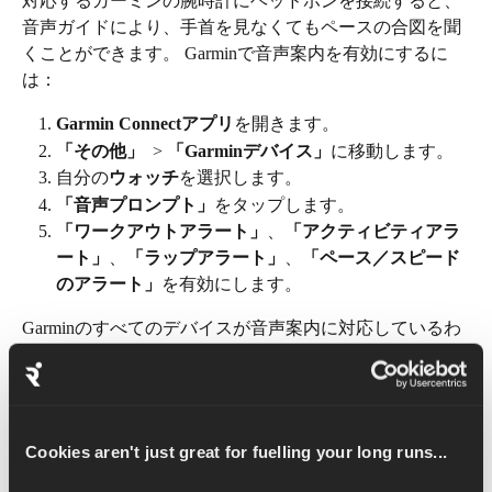
対応するガーミンの腕時計にヘッドホンを接続すると、
音声ガイドにより、手首を見なくてもペースの合図を聞
くことができます。 Garminで音声案内を有効にするに
は：
Garmin Connectアプリ
を開きます。
「その他」 
 > 
「Garminデバイス」
に移動します。
自分の
ウォッチ
を選択します。
「音声プロンプト」
をタップします。
「ワークアウトアラート」
、
「アクティビティアラ
ート」
、
「ラップアラート」
、
「ペース／スピード
のアラート」
を有効にします。
Garminのすべてのデバイスが音声案内に対応しているわ
けではありません。音楽再生に対応している機種であっ
ても同様です。 
Garminのサポートドキュメントで
、お使
いのデバイスの互換性を確認してください。
Cookies aren't just great for fuelling your long runs...