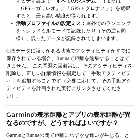
ィビティ設定で「
すべてのシステム
」（または
「GPS + ガリレオ」／「GPS + グロナス」）を選択
すると、最も高い精度が得られます。
活動プロファイルの設定ミス：
屋外でのランニング
をトレッドミルモードで記録したり（その逆も同
様）、誤ったデータが記録されてしまいます。
GPSデータに誤りがある状態でアクティビティがすでに
保存されている場合、Runnaで距離を編集することはで
きません。 この問題の回避策は、そのアクティビティを
削除し、正しい詳細情報を指定して「手動アクティビテ
ィ」を追加することです（必要に応じて、その手動アク
ティビティを計画された実行にリンクさせてくださ
い）。
Garminの表示距離とアプリの表示距離が異
なるのですが、どうすればよいですか？
GarminとRunnaの間で距離にわずかな違いが生じること