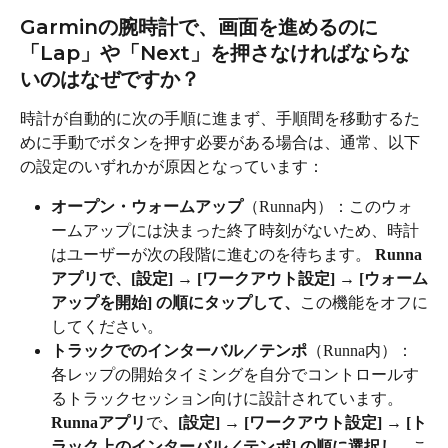
Garminの腕時計で、画面を進めるのに
「Lap」や「Next」を押さなければならな
いのはなぜですか？
時計が自動的に次の手順に進まず、手順間を移動するた
めに手動でボタンを押す必要がある場合は、通常、以下
の設定のいずれかが原因となっています：
オープン・ウォームアップ
（Runna内）：このウォ
ームアップには決まった終了時刻がないため、時計
はユーザーが次の段階に進むのを待ちます。 
Runna
アプリで、[設定] → [ワークアウト設定] → [ウォーム
アップを開始] の順にタップして、
この機能をオフに
してください。
トラックでのインターバル／テンポ
（Runna内）：
各レップの開始タイミングを自分でコントロールす
るトラックセッション向けに設計されています。 
Runnaアプリ
で
、[設定] → [ワークアウト設定] → [ト
ラック上のインターバル／テンポ] の順に選択し、
こ