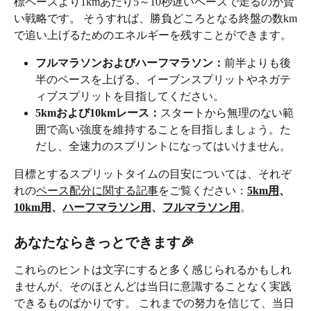
標ペースより1kmあたり5～10秒遅いペースで走るのが賢
い戦略です。 そうすれば、勝負どころとなる終盤の数km
で追い上げるためのエネルギーを残すことができます。
フルマラソンおよびハーフマラソン：
前半よりも後
半のペースを上げる、イーブンスプリットやネガテ
ィブスプリットを目指してください。
5kmおよび10kmレース：
スタートから無理のない範
囲で高い強度を維持することを目指しましょう。た
だし、全速力のスプリントになってはいけません。
目標とするスプリットタイムの目安については、それぞ
れの
ペース配分に関する記事
をご覧ください：
5km用
、
10km用
、
ハーフマラソン用
、
フルマラソン用
。
あなたならきっとできます🎉
これらのヒントは文字にすると多く感じられるかもしれ
ませんが、そのほとんどは当日に意識することなく実践
できるものばかりです。 これまでの努力を信じて、当日