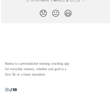
😞
😐
😃
Runna is a personalized running coaching app
for everyday runners, whether you goal is a
first 5K or a faster marathon.