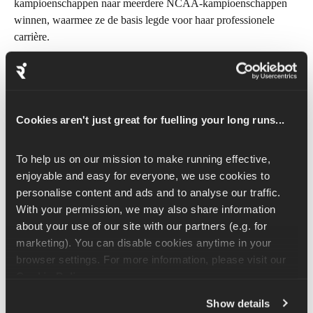
kampioenschappen naar meerdere NCAA-kampioenschappen 
winnen, waarmee ze de basis legde voor haar professionele 
carrière.
Als passie je werk wordt
Prof worden bracht nieuwe druk met zich mee. "Als je passie je 
werk wordt, verandert alles", zegt Molly. Het is niet altijd leuk 
Cookies aren't just great for fuelling your long runs...
— je moet leren wanneer je moet doorzetten en wanneer je je 
liefde voor de sport moet beschermen.
To help us on our mission to make running effective, 
enjoyable and easy for everyone, we use cookies to 
Haar eerste jaren als prof werden gekenmerkt door blessures en 
personalise content and ads and to analyse our traffic. 
het herstel van een eetstoornis. Maar met geduld en 
With your permission, we may also share information 
doorzettingsvermogen heeft ze haar kracht en zelfvertrouwen 
about your use of our site with our partners (e.g. for 
weer teruggekregen.
marketing). You can disable cookies anytime in your 
browser settings. For more information, please visit our 
"Mensen maken succes veel te ingewikkeld", zegt ze. Het gaat 
Cookie Policy
.
niet om talent, maar om er zijn als het even tegenzit.
Show details