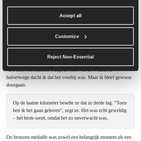
Accept all
Tokio: De race van je leven
Weinig mensen hadden verwacht dat Molly een medaille zou 
Customize
winnen in Tokio. Ze had maar één marathon eerder gelopen: de 
Amerikaanse. Proeven, waar ze "in een opwelling" voor 
uitkwam.
Reject Non-Essential
"De race was keihard", zegt ze. Het was zo warm, en 
halverwege dacht ik dat het voorbij was. Maar ik bleef gewoon 
doorgaan.
Op de laatste kilometer besefte ze dat ze derde lag. "Toen 
ben ik het gaan geloven", zegt ze. Het was echt geweldig 
– het beste soort, omdat het zo onverwacht was.
De bronzen medaille was zowel een belangrijk moment als een 