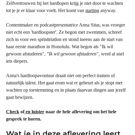
Zelfvertrouwen bij het hardlopen krijg je niet door te wachten 
tot je je er klaar voor voelt. Het komt van 
starting
 anyway.
Contentmaker en podcastpresentatrice Anna Sitar
,
 was vroeger 
niet echt een 'hardloopster'. Ze begon met zwemmen, schreef 
zich in voor een sprinttriatlon en stond ineens aan de start van 
haar eerste marathon in Honolulu. Wat begon als "Ik wil 
gewoon afstuderen", 
"Ik wil gewoon afstuderen",
 werd al snel 
iets diepers.
Anna's hardloopavontuur draait niet om perfect trainen of 
natuurlijk talent. Het gaat erom wat er gebeurt als je stopt met 
wachten op toestemming en in plaats daarvan dingen aan jezelf 
gaat bewijzen.
Check
 of
 en luister
 naar de hele aflevering om het hele 
gesprek te horen.
Wat je in deze aflevering leert