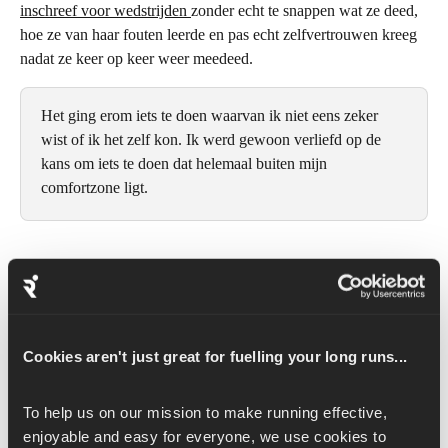
inschreef voor wedstrijden 
zonder echt te snappen wat ze deed, 
hoe ze van haar fouten leerde en pas echt zelfvertrouwen kreeg 
nadat ze keer op keer weer meedeed.
Het ging erom iets te doen waarvan ik niet eens zeker 
wist of ik het zelf kon. Ik werd gewoon verliefd op de 
kans om iets te doen dat helemaal buiten mijn 
comfortzone ligt.
Van het overleven van haar eerste marathon in Honolulu, tot het 
instorten tijdens de
 London Marathon,
 tot het staan aan de rand 
van 
New York
 en zich afvragen hoe ambitieus ze moest zijn – 
zelfvertrouwen is voor Anna nooit eenduidig of lineair geweest. 
Cookies aren't just great for fuelling your long runs...
Het is verdiend door herhaling.
To help us on our mission to make running effective, 
Het belang van proberen
enjoyable and easy for everyone, we use cookies to 