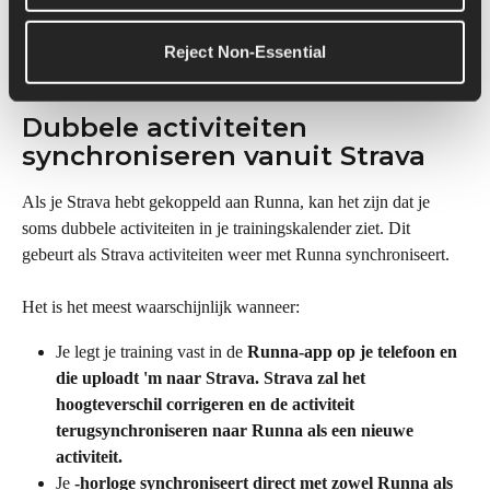
Check onze gids voor tips over hoe je hardloopsessies op de 
loopband het beste kunt opnemen met je hardloophorloge, zodat 
Reject Non-Essential
je de meest nauwkeurige resultaten krijgt.
Dubbele activiteiten 
synchroniseren vanuit Strava
Als je Strava hebt gekoppeld aan Runna, kan het zijn dat je 
soms dubbele activiteiten in je trainingskalender ziet. Dit 
gebeurt als Strava activiteiten weer met Runna synchroniseert.
Het is het meest waarschijnlijk wanneer:
Je legt je training vast in de 
Runna-app op je telefoon en 
die uploadt 'm naar 
Strava
. Strava zal 
het 
hoogteverschil
 corrigeren en de activiteit 
terugsynchroniseren naar Runna als een 
nieuwe 
activiteit
.
Je 
-horloge synchroniseert direct met zowel Runna als 