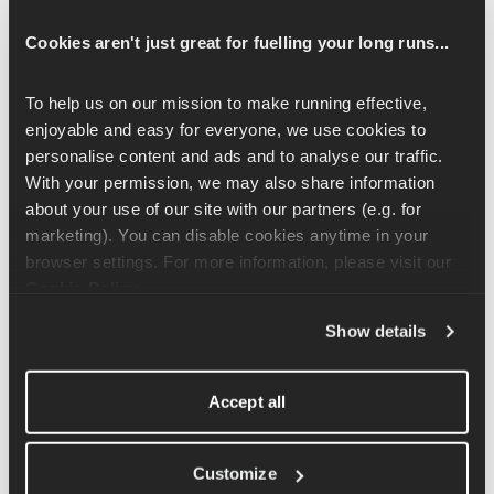
Log even uit en weer in op
 in de Runna-app om de 
Cookies aren't just great for fuelling your long runs...
synchronisatie te vernieuwen.
Ga naar het tabblad ' 
' (Activiteiten)
 en klik op '
 ' 
(Verwijderen) om je activiteitenlijst te vernieuwen
 .
To help us on our mission to make running effective, 
Check even of je apparaten en apps goed zijn gekoppeld in 
enjoyable and easy for everyone, we use cookies to 
Manage Plan → Connected Apps & Devices
.
personalise content and ads and to analyse our traffic. 
With your permission, we may also share information 
Voorbeeld: opnemen op een loopband
about your use of our site with our partners (e.g. for 
marketing). You can disable cookies anytime in your 
Als je een hardloopsessie op de loopband zowel in de Runna-
browser settings. For more information, please visit our 
app als op een smartwatch registreert, geeft Runna meestal 
Cookie Policy
.
voorrang aan de snelheid en afstand van de Runna-app (omdat 
GPS binnen niet wordt gebruikt).
Show details
Runna voegt dan beide opnames samen tot één complete 
activiteit die de handigste info uit elke bron combineert. 
Accept all
Hierdoor kan je horloge extra statistieken geven, zoals je 
hartslag, cadans en vermogen.
Customize