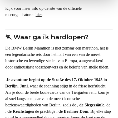
Kijk voor meer info op de site van de officiële 
raceorganisatoren 
hier
.
🏃 Waar ga ik hardlopen?
De BMW Berlin Marathon is niet zomaar een marathon, het is 
een legendarische reis door het hart van een van de meest 
historische en levendige steden van Europa, aangewakkerd 
door enthousiaste toeschouwers en de belofte van snelle tijden.
 Je avontuur begint op de Straße des 17. Oktober 1945 in 
Berlijn. Juni
, waar de spanning stijgt in de frisse herfstlucht. 
Als je door de brede boulevards van de Tiergarten rent, kom je 
al snel langs een paar van de meest iconische 
bezienswaardigheden van Berlijn, zoals de 
, de Siegessäule
, de 
, de Reichstag
en de prachtige 
, de Berliner Dom
. Bij elke stap 
word je aangemoedigd door supporters langs de kant van de 