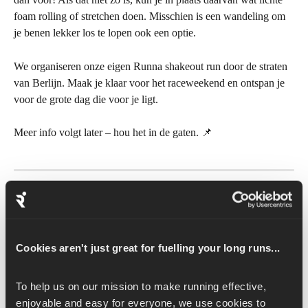
foam rolling of stretchen doen. Misschien is een wandeling om 
je benen lekker los te lopen ook een optie.
We organiseren onze eigen Runna shakeout run door de straten 
van Berlijn. Maak je klaar voor het raceweekend en ontspan je 
voor de grote dag die voor je ligt.
Meer info volgt later – hou het in de gaten. 📌
💪 Laatste voorbereidingen
Als je je spullen hebt gepakt, hebt gegeten en gedronken, kun je 
overwegen om een lichte bewegingssessie aan je bedtijdroutine 
Cookies aren't just great for fuelling your long runs...
toe te voegen. Rekken kan helpen om spanning los te laten en je 
klaar te maken voor een goede nachtrust voor de wedstrijddag.
To help us on our mission to make running effective, 
enjoyable and easy for everyone, we use cookies to 
Check de e-mails of raceberichten van de organisatoren voor 