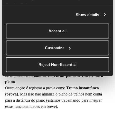
Cookie Policy
.
após qualquer alteração que você fizer no plano.
Show details
Posso voltar a um plano anterior?
Sim, se você não excluiu o plano anterior, ele está em Planos 
Accept all
recentes. Para voltar a ele: acesse a aba 
Plano 
→
 Gerenciar 
plano
 → 
Ver planos recentes. 
Customize
Posso mudar a distância da prova no meu plano?
Não é possível mudar a distância da prova após criar o plano. 
Reject Non-Essential
Se você precisa treinar para uma distância diferente, inicie um 
novo plano em: 
Plano → Gerenciar plano → Iniciar novo 
plano
.
Outra opção é registrar a prova como 
Treino instantâneo 
(prova)
. Mas isso não atualiza o plano de treinos nem conta 
para a distância do plano (estamos trabalhando para integrar 
essas funcionalidades em breve).