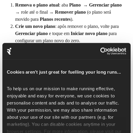
Remova o plano atual
: aba 
Plano 
→
 Gerenciar plano 
→
role até o final
→
 Remover plano
 (o plano será 
movido para 
Planos recentes
).
Crie um novo plano
: após remover o plano, volte para 
Gerenciar plano
 e toque em 
Iniciar novo plano
 para 
configurar um plano novo do zero.
Observação: esse é um processo em duas etapas, o aplicativo 
não tem a opção "Reiniciar".
Cookies aren't just great for fuelling your long runs...
Se eu iniciar um novo plano, o atual será excluído?
Não, seu plano atual é arquivado. Você pode voltar a ele 
To help us on our mission to make running effective, 
quando quiser da seguinte forma: 
Plano → Gerenciar plano 
enjoyable and easy for everyone, we use cookies to 
→ Ver planos recentes
 e tocar no plano para reativá-lo.
personalise content and ads and to analyse our traffic. 
With your permission, we may also share information 
A mudança de plano apaga o histórico de corridas 
about your use of our site with our partners (e.g. for 
concluídas?
marketing). You can disable cookies anytime in your 
browser settings. For more information, please visit our 
Não, seu histórico de corridas concluídas é preservado mesmo 