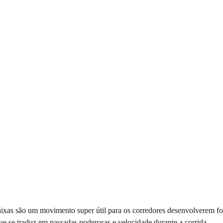
aixas são um movimento super útil para os corredores desenvolverem fo
ue se traduz em passadas poderosas e velocidade durante a corrida.