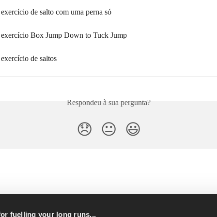
 exercício de salto com uma perna só
o exercício Box Jump Down to Tuck Jump
 exercício de saltos
Respondeu à sua pergunta?
😞
😐
😃
or fuelling your long runs...