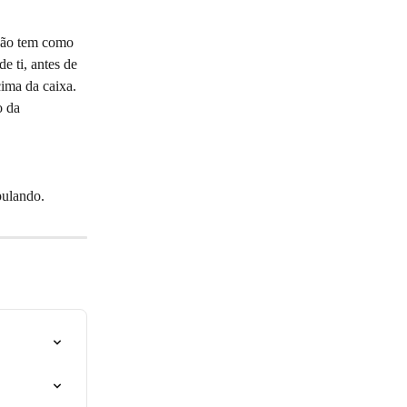
 não tem como 
 ti, antes de 
ima da caixa. 
o da 
pulando.