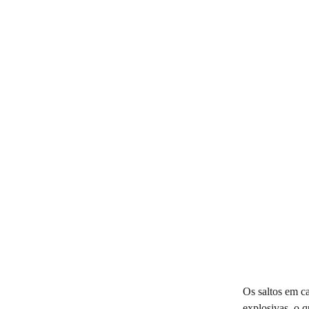
Os saltos em c
explosivas, o q