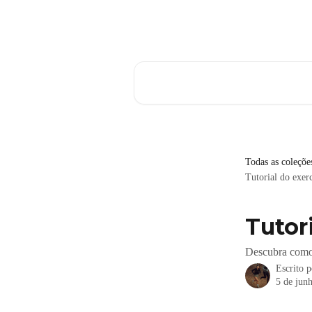
Passar para o conteúdo principal
Pesquisar artigos...
Todas as coleçõe
Tutorial do exerc
Tutor
Descubra como 
Escrito 
5 de jun