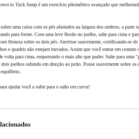
n to Tuck Jump é um exercício pliométrico avançado que melhorará 
obre uma caixa com os pés afastados na largura dos ombros, a parte su
hando para frente. Com uma leve flexão no joelho, salte para cima e para
 com firmeza sobre os dois pés. Aterrisse suavemente, certificando-se de
lhos e quadris não estejam travados. Assim que você entrar em contato 
de volta para cima, empurrando o mais alto que puder. Salte para uma "
 dois joelhos subindo em direção ao peito. Pouse suavemente sobre os 
equilíbrio.
ara ajudar você a subir para o salto em curva!
elacionados