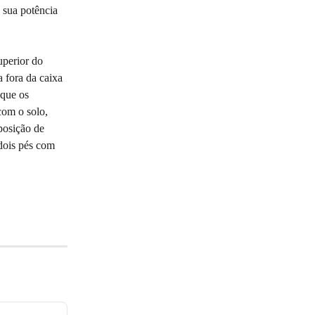
sua potência 
perior do 
 fora da caixa 
 que os 
com o solo, 
posição de 
dois pés com 