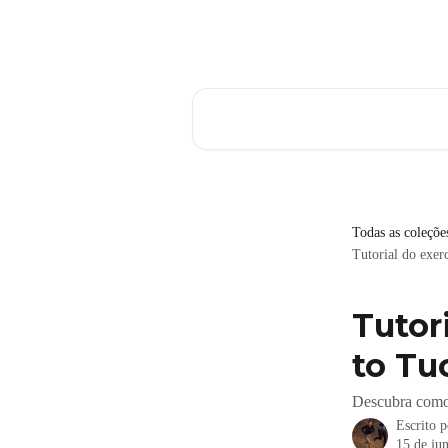
Passar para o conteúdo principal
Pesquisar artigos...
Todas as coleçõe
Tutorial do exe
Tutor
to Tu
Descubra como 
Escrito 
15 de ju