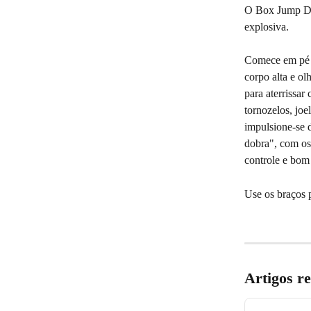
O Box Jump Dow
explosiva.
Comece em pé s
corpo alta e ol
para aterrissar
tornozelos, joe
impulsione-se 
dobra", com os
controle e bom 
Use os braços p
Artigos r