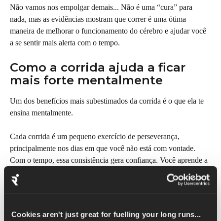
Não vamos nos empolgar demais... Não é uma “cura” para 
nada, mas as evidências mostram que correr é uma ótima 
maneira de melhorar o funcionamento do cérebro e ajudar você 
a se sentir mais alerta com o tempo.
Como a corrida ajuda a ficar 
mais forte mentalmente
Um dos benefícios mais subestimados da corrida é o que ela te 
ensina mentalmente.
Cada corrida é um pequeno exercício de perseverança, 
principalmente nos dias em que você não está com vontade. 
Com o tempo, essa consistência gera confiança. Você aprende a 
lidar melhor com o desconforto, a dosar o esforço e a manter a 
calma quando as coisas ficam difíceis.
Essa resiliência se reflete também no dia a dia: estresse no 
Cookies aren't just great for fuelling your long runs...
trabalho, momentos de desânimo, fases difíceis, grandes 