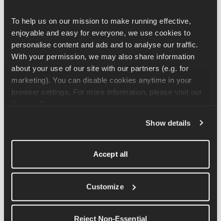
objetivos. Correr em silêncio ajuda a desenvolver uma 
To help us on our mission to make running effective, 
mentalidade do tipo “eu consigo lidar com isso”.
enjoyable and easy for everyone, we use cookies to 
personalise content and ads and to analyse our traffic. 
Se quiseres uma ótima perspectiva sobre isso, dá uma olhada na 
With your permission, we may also share information 
conversa do podcast The Runna com Jess Furness sobre saúde 
about your use of our site with our partners (e.g. for 
mental e resiliência — está repleta de dicas práticas e conversas 
marketing). You can disable cookies anytime in your 
sinceras.
browser settings. For more information, please visit our 
Cookie Policy
.
Show details
Accept all
Customize
Reject Non-Essential