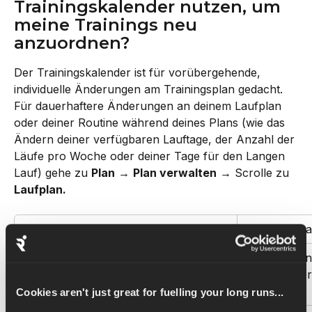
Trainingskalender nutzen, um 
meine Trainings neu 
anzuordnen?
Der Trainingskalender ist für vorübergehende, 
individuelle Änderungen am Trainingsplan gedacht. 
Für dauerhaftere Änderungen an deinem Laufplan 
oder deiner Routine während deines Plans (wie das 
Ändern deiner verfügbaren Lauftage, der Anzahl der 
Läufe pro Woche oder deiner Tage für den Langen 
Lauf) gehe zu 
Plan
 → 
Plan verwalten
 → Scrolle zu 
Laufplan.
Ich möchte…
Wo du es ma
Verschiebe ein einzelnes Training auf 
Plan → Train
einen anderen Tag in dieser, der 
rechts) → D
nächsten oder der vorherigen Woche.
Cookies aren't just great for fuelling your long runs...