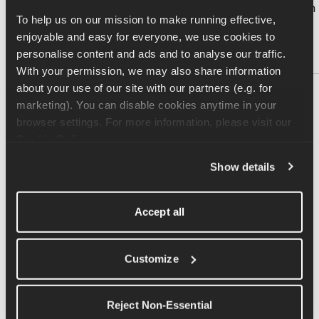
Ändere, auf welchen Tag mein langer 
Plan → Plan
To help us on our mission to make running effective, 
Lauf jede Woche fällt, wie viele Läufe 
enjoyable and easy for everyone, we use cookies to 
ich pro Woche mache oder meine 
personalise content and ads and to analyse our traffic. 
verfügbaren Lauftage
With your permission, we may also share information 
about your use of our site with our partners (e.g. for 
marketing). You can disable cookies anytime in your 
Wie kann ich mit dem 
browser settings. For more information, please visit our 
Trainingskalender zusätzliche 
Cookie Policy
.
Läufe hinzufügen?
Show details
Mit unserer Sofort-Trainings-Funktion kannst du 
deinem Plan zusätzlich zu deinen Plan-Läufen 
Accept all
weitere Läufe hinzufügen. So geht's:
Gehe zum 
Plan
 Tab.
Customize
Tippe auf das 
Kalendersymbol
 (oben rechts) 
oder tippe auf 
Trainings neu anordnen
.
Tippe auf 
+ Hinzufügen
 am gewünschten Tag.
Reject Non-Essential
Wähle die Art des Sofort-Trainings, die du 