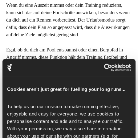
Wenn du eine Auszeit nimmst oder dein Training reduzierst, 
kann sich das auf deine Fortschritte auswirken, besonders wenn 
du dich auf ein Rennen vorbereitest. Der Urlaubsmodus sorgt 
dafür, dass dein Plan so angepasst wird, dass die Auswirkungen 
auf deine Ziele möglichst gering sind.
Egal, ob du dich am Pool entspannst oder einen Bergpfad in 
Angriff nimmst, diese Funktion hält dein Training flexibel und 
stressfrei.
So löschen Sie einen Feiertag
Cookies aren't just great for fuelling your long runs...
Sie können einen Feiertag aus Ihrem Plan löschen:
To help us on our mission to make running effective, 
Zur
Registerkarte „Plan“
 wechseln
enjoyable and easy for everyone, we use cookies to 
Tipp auf „ 
“ (Plan verwalten)
personalise content and ads and to analyse our traffic. 
Tippen Sie unter 
„Ihren Plan anpassen
“ auf 
die 
With your permission, we may also share information 
Registerkarte „Feiertage“
about your use of our site with our partners (e.g. for 