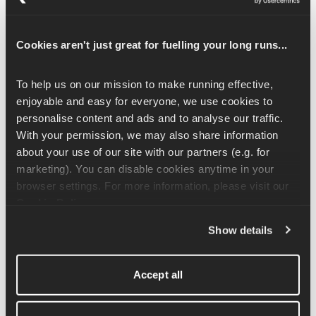
Quadrizeps und Oberschenkelmuskeln. Der Großteil deines 
Gewichts wird auf dein vorderes Bein verlagert, während dein 
hinteres Bein zusammen mit deinem Rumpf deinen Körper 
Cookies aren't just great for fuelling your long runs...
stabilisiert und verhindert, dass du seitlich wegkippst.
To help us on our mission to make running effective, 
Du solltest versuchen, nach vorne zu schauen und darauf 
enjoyable and easy for everyone, we use cookies to 
achten, dass dein vorderes Knie nicht weiter nach vorne kommt 
personalise content and ads and to analyse our traffic. 
als deine Zehen.
With your permission, we may also share information 
about your use of our site with our partners (e.g. for 
Wenn du das mit einer Langhantel machst, leg die Stange in 
marketing). You can disable cookies anytime in your 
einer bequemen Position auf deinen Rücken und halt deine 
browser settings. For more information, please visit our 
Hände schön nah am Körper. Geh ein paar Schritte vom Regal 
Cookie Policy
.
weg, damit du nicht dagegen stößt. Von hier aus kannst du 
einen Schritt nach vorne oder einen Schritt nach hinten machen, 
Show details
um dich in eine starke Ausgangsposition für einen Ausfallschritt 
zu bringen. Behalte beide Füße still, beuge deine Knie und geh 
Accept all
in eine volle Ausfallposition, bevor du dich wieder nach oben 
drückst.