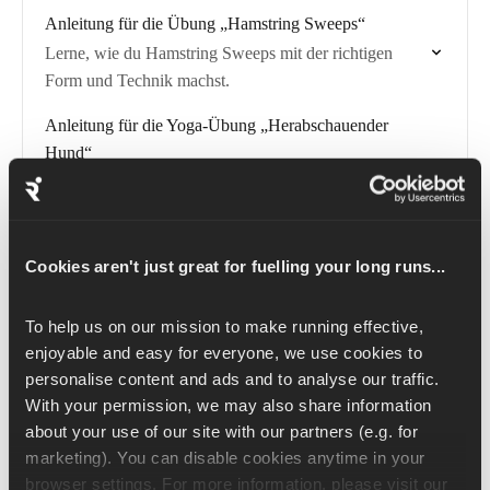
Anleitung für die Übung „Hamstring Sweeps“
Lerne, wie du Hamstring Sweeps mit der richtigen
Form und Technik machst.
Anleitung für die Yoga-Übung „Herabschauender
Hund“
Lerne, wie du den Herabschauenden Hund mit der
richtigen Form und Technik machst.
Anleitung für die dynamische Übung „Windmühlen im
Cookies aren't just great for fuelling your long runs...
Seitliegen“
Lerne, wie du dynamische Windmühlen in Seitenlage
To help us on our mission to make running effective, 
mit der richtigen Form und Technik machst.
enjoyable and easy for everyone, we use cookies to 
personalise content and ads and to analyse our traffic. 
Anleitung für die Schmetterlingsdehnung
With your permission, we may also share information 
Lerne, wie du die Butterfly-Dehnung mit der richtigen
about your use of our site with our partners (e.g. for 
Form und Technik machst.
marketing). You can disable cookies anytime in your 
browser settings. For more information, please visit our 
Anleitung für die Dehnübung für die Gesäßmuskulatur