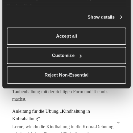
Cookie Policy
.
im Liegen
Lerne, wie du eine liegende Gesäßmuskeldehnung mit
Show details
der richtigen Form und Technik machst.
Anleitung für die Übung „Sitzende
Accept all
Wirbelsäulenverdrehung“
Lerne, wie du eine sitzende Wirbelsäulenverdrehung
Customize
mit der richtigen Form und Technik machst.
Übungstutorial: Vom herabschauenden Hund in die
Reject Non-Essential
Taubenhaltung
Lerne, wie du den Herabschauenden Hund in die
Taubenhaltung mit der richtigen Form und Technik
machst.
Anleitung für die Übung „Kindhaltung in
Kobrahaltung”
Lerne, wie du die Kindhaltung in die Kobra-Dehnung