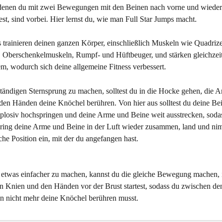
 denen du mit zwei Bewegungen mit den Beinen nach vorne und wieder
st, sind vorbei. Hier lernst du, wie man Full Star Jumps macht.
s trainieren deinen ganzen Körper, einschließlich Muskeln wie Quadrize
Oberschenkelmuskeln, Rumpf- und Hüftbeuger, und stärken gleichzeit
em, wodurch sich deine allgemeine Fitness verbessert.
tändigen Sternsprung zu machen, solltest du in die Hocke gehen, die 
 den Händen deine Knöchel berühren. Von hier aus solltest du deine Be
xplosiv hochspringen und deine Arme und Beine weit ausstrecken, sodas
ring deine Arme und Beine in der Luft wieder zusammen, land und nim
che Position ein, mit der du angefangen hast.
twas einfacher zu machen, kannst du die gleiche Bewegung machen, 
en Knien und den Händen vor der Brust startest, sodass du zwischen de
 nicht mehr deine Knöchel berühren musst.