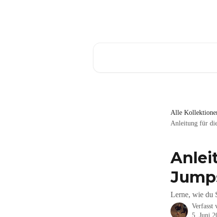
Zum Hauptinhalt springen
Nach Artikeln suchen …
Alle Kollektione
Anleitung für di
Anlei
Jump
Lerne, wie du 
Verfasst
5. Juni 