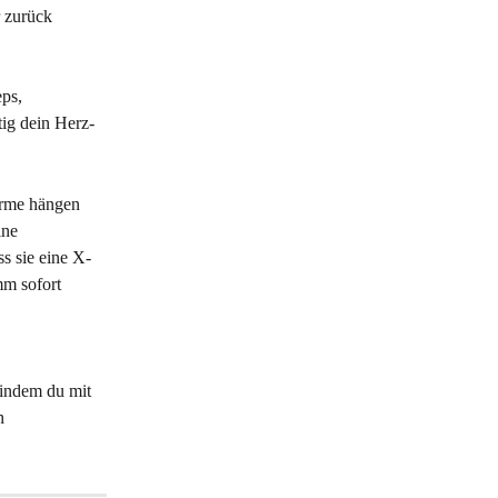
 zurück 
ps, 
ig dein Herz-
Arme hängen 
ine 
s sie eine X-
m sofort 
indem du mit 
n 