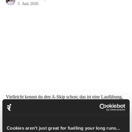
5. Juni 2026
Vielleicht kennst du den A-Skip schon; das ist eine Laufübung, 
die man zum Aufwärmen vor dem Laufen macht. Die Walking-
Version ist einfach eine langsamere Version, die wir machen 
können, bevor wir zum vollständigen A-Skip übergehen. Wenn 
wir das zuerst machen, können wir uns die richtige Technik 
Cookies aren't just great for fuelling your long runs...