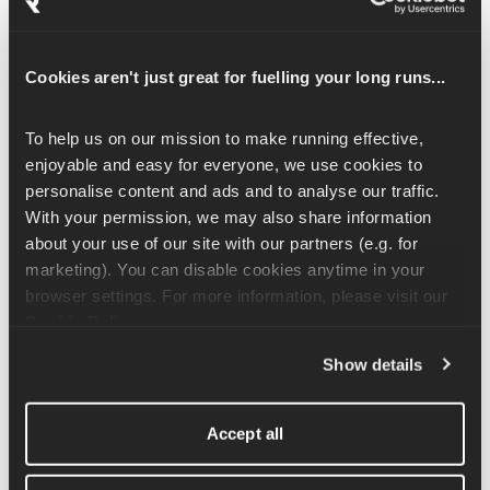
adecuado
El calzado influye mucho en el rendimiento. Las zapatillas más 
Cookies aren't just great for fuelling your long runs...
ligeras pueden ayudarte a ganar velocidad, mientras que los 
modelos con amortiguación o estabilidad protegen tus 
To help us on our mission to make running effective, 
articulaciones en las carreras más largas.
enjoyable and easy for everyone, we use cookies to 
personalise content and ads and to analyse our traffic. 
Los modelos de la serie «
 » con suela de carbono pueden darte 
With your permission, we may also share information 
un empujón el día de la carrera, pero la entrenadora Anya 
about your use of our site with our partners (e.g. for 
desaconseja usarlos todo el tiempo:
marketing). You can disable cookies anytime in your 
browser settings. For more information, please visit our 
Son excelentes para el rendimiento, pero no ofrecen 
Cookie Policy
.
mucha estabilidad. Guárdalos para tus sesiones y carreras 
clave».
Show details
Cómo correr más tiempo
Accept all
Desarrollar la resistencia requiere paciencia y ritmo. Aquí te 