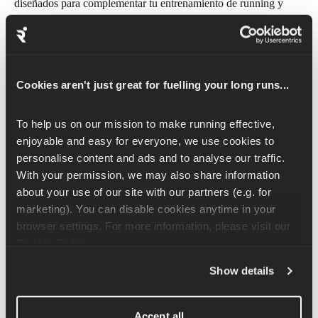
diseñados para complementar tu entrenamiento de running y 
adaptarse perfectamente a tu horario. Incorporar estos ejercicios 
con una sola pierna a tu plan puede marcar una gran diferencia 
en tu rendimiento, ¡a menudo mucho más de lo que crees!
Cookies aren't just great for fuelling your long runs...
Sentadilla con una sola pierna
Trabaja todos los músculos fundamentales para correr: 
To help us on our mission to make running effective, 
glúteos, isquiotibiales, cuádriceps y tronco.
enjoyable and easy for everyone, we use cookies to 
Desarrolla fuerza, equilibrio y control al mismo tiempo.
personalise content and ads and to analyse our traffic. 
With your permission, we may also share information 
about your use of our site with our partners (e.g. for 
marketing). You can disable cookies anytime in your 
browser settings. For more information, please visit our 
Cookie Policy
.
Show details
Accept all