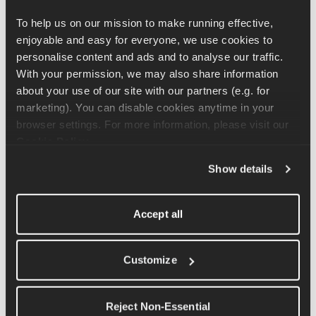
Ce qu'il faut essayer :
To help us on our mission to make running effective, 
enjoyable and easy for everyone, we use cookies to 
Choisissez une date 
1 à 2 semaines plus tard
personalise content and ads and to analyse our traffic. 
Essayez des dates proches, par exemple 
+7 jours
 ou 
+14 
With your permission, we may also share information 
jours
about your use of our site with our partners (e.g. for 
Vérifiez si une course B existante crée un conflit
marketing). You can disable cookies anytime in your 
Décaler votre course un peu plus tard donne souvent au 
browser settings. For more information, please visit our 
programme suffisamment de marge pour inclure l'affûtage et les 
Cookie Policy
.
séances clés dont vous avez besoin.
Show details
Pourquoi certaines dates sont-elles 
grisées lorsque j'essaie de modifier la 
Accept all
date de fin du programme ?
Les dates grisées signifient généralement que le plan 
Customize
d'entraînement serait trop court pour permettre un entraînement 
sûr et efficace.
Reject Non-Essential
Si vous avez besoin de terminer votre programme plus tôt, la 