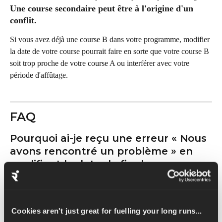
Une course secondaire peut être à l'origine d'un 
conflit.
Si vous avez déjà une course B dans votre programme, modifier 
la date de votre course pourrait faire en sorte que votre course B 
soit trop proche de votre course A ou interférer avec votre 
période d'affûtage.
FAQ
Pourquoi ai-je reçu une erreur « Nous 
avons rencontré un problème » en 
modifiant la date de fin du 
programme ?
Cela signifie généralement que la nouvelle date ne laisse pas 
suffisamment de temps pour que votre programme se 
Cookies aren't just great for fuelling your long runs...
reconstitue en toute sécurité.