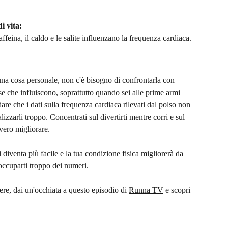
di vita:
 caffeina, il caldo e le salite influenzano la frequenza cardiaca.
una cosa personale, non c'è bisogno di confrontarla con 
se che influiscono, soprattutto quando sei alle prime armi 
are che i dati sulla frequenza cardiaca rilevati dal polso non 
izzarli troppo. Concentrati sul divertirti mentre corri e sul 
vvero migliorare.
i diventa più facile e la tua condizione fisica migliorerà da 
eoccuparti troppo dei numeri.
rrere, dai un'occhiata a questo episodio di 
Runna TV
 e scopri 