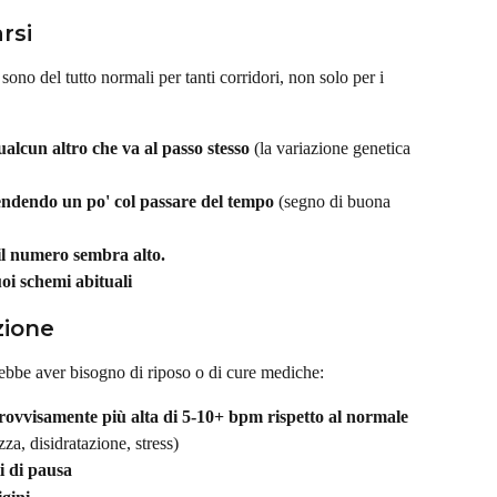
rsi
 sono del tutto normali per tanti corridori, non solo per i 
ualcun altro che va al passo stesso
 (la variazione genetica 
endendo un po' col passare del tempo
 (segno di buona 
il numero sembra alto.
oi schemi abituali
zione
rebbe aver bisogno di riposo o di cure mediche:
ovvisamente più alta di 5-10+ bpm rispetto al normale
za, disidratazione, stress)
 di pausa