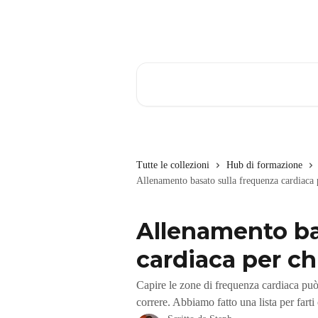
Vai al contenuto principale
Cerca articoli…
Tutte le collezioni
Hub di formazione
Allenamento basato sulla frequenza cardiaca p
Allenamento ba
cardiaca per chi
Capire le zone di frequenza cardiaca può
correre. Abbiamo fatto una lista per farti