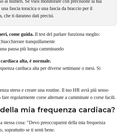
o ai numeri. Se vuoi monitorare con precisione la tua 
una fascia toracica o una fascia da braccio per il 
 che ti daranno dati precisi.
meri, come guida. 
Il test del parlare funziona meglio:
 chiacchierare tranquillamente
ai una pausa più lunga camminando
 cardiaca alta, è normale.
requenza cardiaca alta per diverse settimane o mesi. Si 
 senza stress e creare una routine. Il tuo HR avrà più senso 
a fare regolarmente corse alternate a camminate o corse facili.
della mia frequenza cardiaca?
la stessa cosa: "Devo preoccuparmi della mia frequenza 
, soprattutto se ti senti bene.