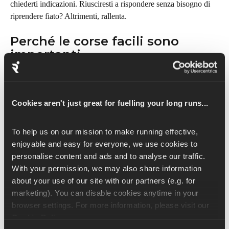
chiederti indicazioni. Riusciresti a rispondere senza bisogno di 
riprendere fiato? Altrimenti, rallenta.
Perché le corse facili sono 
importanti
È facile pensare di saltare le corse facili o di aumentare il passo 
quando ti senti bene, ma in realtà sono super importanti. Ecco 
perché sono così importanti:
Cookies aren't just great for fuelling your long runs...
Aiutano il tuo corpo a riprendersi e ad adattarsi alle 
To help us on our mission to make running effective, 
sessioni più intense.
enjoyable and easy for everyone, we use cookies to 
Migliorano la resistenza, rendendoti più forte col tempo.
personalise content and ads and to analyse our traffic. 
Aiutano a migliorare la tecnica di corsa senza lo stress 
With your permission, we may also share information 
degli allenamenti di velocità.
about your use of our site with our partners (e.g. for 
Ti aiutano ad affrontare gli allenamenti più intensi 
marketing). You can disable cookies anytime in your 
sentendoti fresco e pronto a partire.
browser settings. For more information, please visit our 
Sono un modo fantastico per socializzare, ascoltare musica 
Cookie Policy
.
o semplicemente liberare la mente.