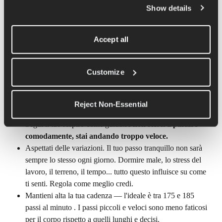
Show details
Come assicurarsi di correre con 
sufficiente facilità
Accept all
Un sacco di corridori hanno problemi con questo. È facile 
pensare: " 
" Mi sento bene, aumenterò solo un po' il passo. "
" 
Ma facile vuol dire proprio facile. Ecco un paio di modi per 
Customize
controllare se stai facendo tutto bene:
Mantieni uno sforzo di circa 
3-4/10 sulla scala RPE
Reject Non-Essential
(Sforzo percepito)
.
Segui il tuo respiro come guida:
se non riesci a parlare 
comodamente, stai andando troppo veloce.
Aspettati delle variazioni. Il tuo passo tranquillo non sarà 
sempre lo stesso ogni giorno. Dormire male, lo stress del 
lavoro, il terreno, il tempo... tutto questo influisce su come 
ti senti. Regola come meglio credi.
Mantieni alta la tua cadenza — l'ideale è tra 175 e 185 
passi al minuto . I passi piccoli e veloci sono meno faticosi 
per il corpo rispetto a quelli lunghi e decisi.