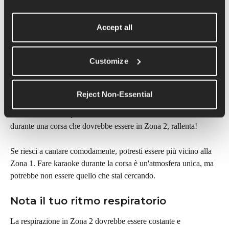
può migliorare la consapevolezza del ritmo.
Accept all
Ecco come puntare alla Zona 2 senza monitorare la frequenza 
cardiaca.
Customize
Usa la conversazione come guida
Dovresti essere in grado di sostenere una conversazione 
Reject Non-Essential
rilassata senza dover fare pause frequenti per riprendere fiato. 
Se stai faticando a parlare o a sostenere una conversazione 
durante una corsa che dovrebbe essere in Zona 2, rallenta!
Se riesci a cantare comodamente, potresti essere più vicino alla 
Zona 1. Fare karaoke durante la corsa è un'atmosfera unica, ma 
potrebbe non essere quello che stai cercando.
Nota il tuo ritmo respiratorio
La respirazione in Zona 2 dovrebbe essere costante e 