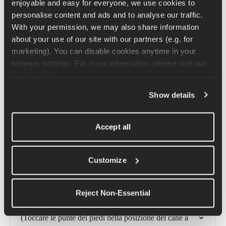
enjoyable and easy for everyone, we use cookies to 
Inizia in piedi con le mani sui fianchi e poi piega il busto verso 
personalise content and ads and to analyse our traffic. 
le ginocchia. Tieni le ginocchia leggermente piegate per evitare 
With your permission, we may also share information 
che si blocchino! Quando ti pieghi, le mani possono toccare il 
about your use of our site with our partners (e.g. for 
pavimento. Per allungarti di più, fai un bel respiro per aprire il 
marketing). You can disable cookies anytime in your 
petto e allungare la schiena. Mentre esali, distendi le gambe per 
browser settings. For more information, please visit our 
allungarti in una posizione che ti faccia sentire a tuo agio. Tieni 
Cookie Policy
.
la posizione per 5-8 respiri.
Show details
Articoli correlati
Accept all
Tutorial sull'esercizio Deadbug
Customize
Tutorial sull'esercizio di sollevamento con bilanciere in 
piedi
Reject Non-Essential
Tutorial dell'esercizio "Downward Dog Toe Taps" 
(Toccare le punte dei piedi nella posizione del cane a 