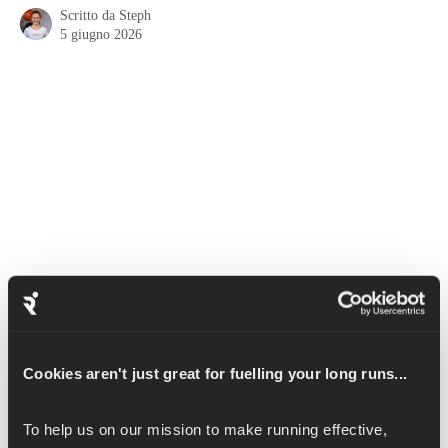
Scritto da
Steph
5 giugno 2026
La piegatura in avanti è una posizione yoga che collega la parte 
Cookies aren't just great for fuelling your long runs...
superiore e inferiore del corpo. Allunga la colonna vertebrale e 
fa stretching alla parte bassa della schiena e ai muscoli posteriori 
della coscia.
To help us on our mission to make running effective, 