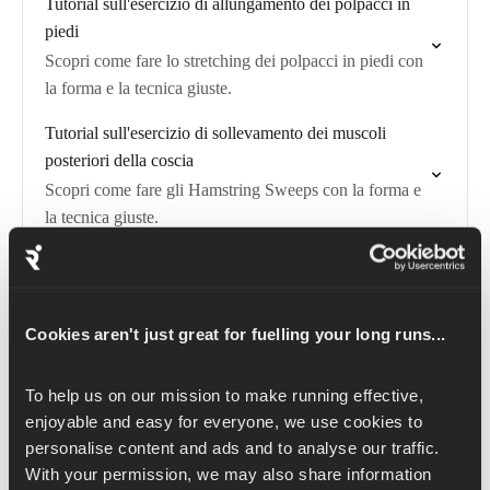
Tutorial sull'esercizio di allungamento dei polpacci in
piedi
Scopri come fare lo stretching dei polpacci in piedi con
la forma e la tecnica giuste.
Tutorial sull'esercizio di sollevamento dei muscoli
posteriori della coscia
Scopri come fare gli Hamstring Sweeps con la forma e
la tecnica giuste.
Tutorial sull'esercizio del cane a testa in giù
Scopri come fare la posizione del cane a testa in giù
con la forma e la tecnica giuste.
Cookies aren't just great for fuelling your long runs...
Tutorial sull'esercizio dinamico del mulino a vento
sdraiato su un fianco
To help us on our mission to make running effective, 
Scopri come fare i mulini a vento dinamici sdraiati su
enjoyable and easy for everyone, we use cookies to 
personalise content and ads and to analyse our traffic. 
un fianco con la forma e la tecnica giuste.
With your permission, we may also share information 