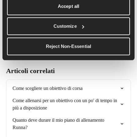
di allenamento, puoi adattare il tuo piano Runna a questi eventi. 
Accept all
Riorganizzare i tuoi allenamenti nell'arco della settimana o 
tornare ad allenarti non sarà un problema.
Customize
Iniziare ad allenarsi è emozionante e se decidi di iniziare ad 
allenarti per una gara o per un obiettivo specifico, puoi cambiare 
Reject Non-Essential
il tuo piano in qualsiasi momento per soddisfare le tue esigenze.
Articoli correlati
Come scegliere un obiettivo di corsa
Come allenarsi per un obiettivo con un po' di tempo in 
più a disposizione
Quanto deve durare il mio piano di allenamento 
Runna?