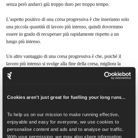
senza però andarci giù troppo duro per troppo tempo.
L'aspetto positivo di una corsa progressiva è che inseriamo solo 
una piccola quantità di lavoro più intenso, quindi dovremmo 
essere in grado di recuperare più rapidamente rispetto a un 
lungo più intenso.
Un altro vantaggio di una corsa progressiva è che, poiché il 
lavoro più intenso si svolge alla fine della corsa, migliora la 
nostra capacità di correre più velocemente man mano che ci 
stanchiamo. Queste corse sono ottime anche per allenare il ritmo 
e gli importantissimi split negativi (in cui la seconda metà è più 
veloce della prima, un buon modo per tenere il ritmo in una 
Cookies aren't just great for fuelling your long runs...
gara!).
3. Blocchi
To help us on our mission to make running effective, 
enjoyable and easy for everyone, we use cookies to 
Un altro tipo di lungo è quello che chiamiamo "blocchi". I 
personalise content and ads and to analyse our traffic. 
blocchi prevedono periodi di corsa a ritmo facile seguiti da uno 
With your permission, we may also share information 