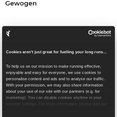
Gewogen
Cookies aren't just great for fuelling your long runs...
To help us on our mission to make running effective, 
enjoyable and easy for everyone, we use cookies to 
personalise content and ads and to analyse our traffic. 
Een reverse lunge is een supergoede manier om verder te gaan 
With your permission, we may also share information 
na een simpele lunge. Deze oefening traint je bilspieren, benen 
about your use of our site with our partners (e.g. for 
en buikspieren, vooral je hamstrings en grote bilspier.
marketing). You can disable cookies anytime in your 
browser settings. For more information, please visit our 
De verzwaarde versie van de oefening doe je met de kettlebells 
Cookie Policy
.
in de front rack-positie, met je ellebogen naar binnen en je 