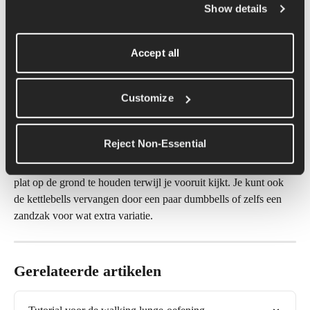
Show details
handpalmen dicht bij elkaar.
Accept all
Begin met je voeten op schouderbreedte uit elkaar voor een 
Customize
stabiele basis, stap dan achteruit en zet de tenen van je achterste 
voet op de grond, zodat je scheenbeen parallel is met de grond 
en je knie onder je heup is.
Reject Non-Essential
Het is belangrijk om je core strak te houden en je voorste voet 
plat op de grond te houden terwijl je vooruit kijkt. Je kunt ook 
de kettlebells vervangen door een paar dumbbells of zelfs een 
zandzak voor wat extra variatie.
Gerelateerde artikelen