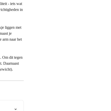
eit - iets wat 
wichtigheden in 
je liggen met 
naast je 
e arm naar het 
n. Om dit tegen 
t. Daarnaast 
ewicht).