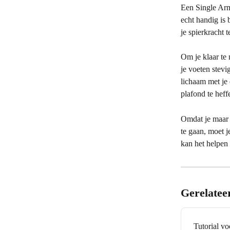
Een Single Arm 
echt handig is 
je spierkracht 
Om je klaar te
je voeten stevi
lichaam met je 
plafond te heff
Omdat je maar é
te gaan, moet j
kan het helpen
Gerelatee
Tutorial v