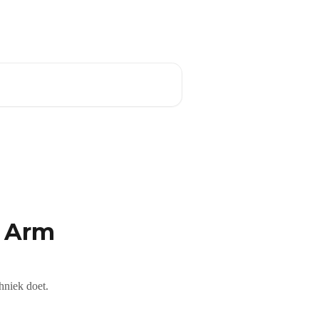
Nederlands
e Arm
hniek doet.