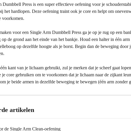
Dumbbell Press is een super effectieve oefening voor je schouderstabilit
bij het hardlopen. Deze oefening traint ook je core en helpt om oneven
te voorkomen.
 maken voor een Single Arm Dumbbell Press ga je op je rug op een bank
g op de grond aan het einde van het bankje. Houd een halter in één arm 
elleboog op dezelfde hoogte als je borst. Begin dan de beweging door j
en.
én kant van je lichaam gebruikt, zul je merken dat je scheef gaat lope
e je core gebruiken om te voorkomen dat je lichaam naar de zijkant leun
 om je beide armen in dezelfde beweging te bewegen (één arm zonder g
rde artikelen
oor de Single Arm Clean-oefening