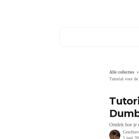
Naar de hoofdinhoud
Zoeken naar artikelen ...
Alle collecties
Tutorial voor de
Tutor
Dumbb
Ontdek hoe je 
Geschre
5 juni 2