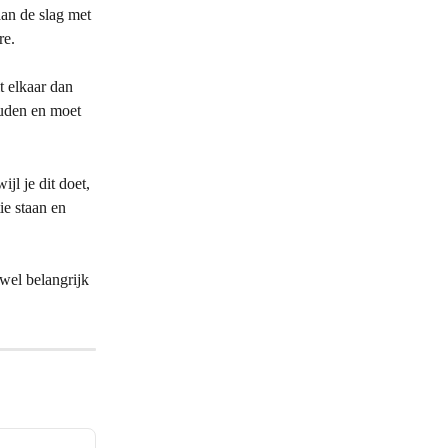
aan de slag met 
re.
t elkaar dan 
uden en moet 
jl je dit doet, 
ie staan en 
wel belangrijk 