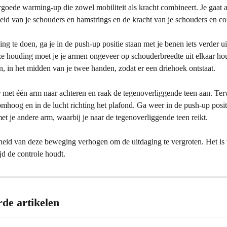
rgoede warming-up die zowel mobiliteit als kracht combineert. Je gaat 
eid van je schouders en hamstrings en de kracht van je schouders en co
g te doen, ga je in de push-up positie staan met je benen iets verder ui
ze houding moet je je armen ongeveer op schouderbreedte uit elkaar ho
en, in het midden van je twee handen, zodat er een driehoek ontstaat.
 met één arm naar achteren en raak de tegenoverliggende teen aan. Terwi
omhoog en in de lucht richting het plafond. Ga weer in de push-up posit
et je andere arm, waarbij je naar de tegenoverliggende teen reikt.
lheid van deze beweging verhogen om de uitdaging te vergroten. Het is 
ijd de controle houdt.
rde artikelen