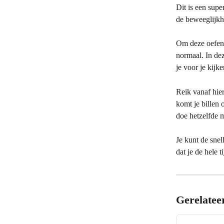
Dit is een supe
de beweeglijkh
Om deze oefenin
normaal. In de
je voor je kijk
Reik vanaf hier
komt je billen 
doe hetzelfde m
Je kunt de sne
dat je de hele t
Gerelatee