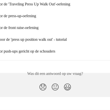
oor de 'Traveling Press Up Walk Out'-oefening
or de press-up-oefening
or de front raise-oefening
or de 'press up position walk out' - tutorial
or push-ups gericht op de schouders
Was dit een antwoord op uw vraag?
😞
😐
😃