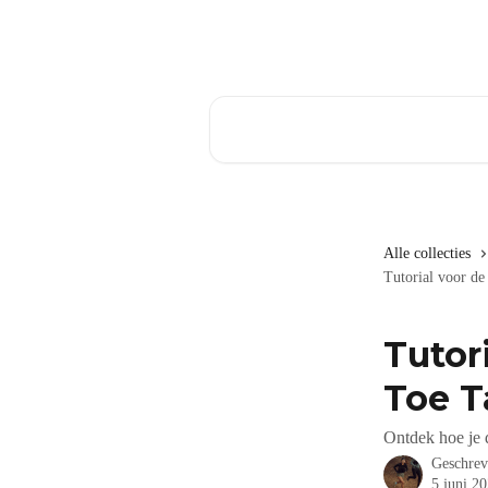
Naar de hoofdinhoud
Zoeken naar artikelen ...
Alle collecties
Tutorial voor de
Tutor
Toe T
Ontdek hoe je d
Geschre
5 juni 2