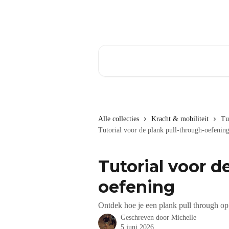
Naar de hoofdinhoud
Zoeken naar artikelen ...
Alle collecties
Kracht & mobiliteit
Tu
Tutorial voor de plank pull-through-oefenin
Tutorial voor d
oefening
Ontdek hoe je een plank pull through op 
Geschreven door
Michelle
5 juni 2026