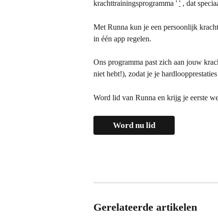
krachttrainingsprogramma ' 
'
 , dat speci
Met Runna kun je een persoonlijk kracht
in één app regelen.
Ons programma past zich aan jouw kracht
niet hebt!), zodat je je hardloopprestati
Word lid van Runna en krijg je eerste we
Word nu lid
Gerelateerde artikelen