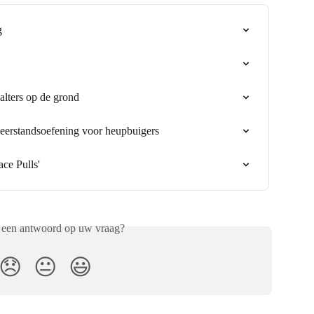
g
alters op de grond
weerstandsoefening voor heupbuigers
ce Pulls'
 een antwoord op uw vraag?
😞
😐
😃