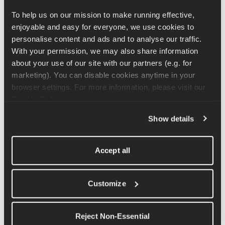
Ga staan met je benen op heupbreedte uit elkaar en licht 
To help us on our mission to make running effective, 
gebogen, je lichaam in een hoek van 45 graden en je armen op 
enjoyable and easy for everyone, we use cookies to 
schouderbreedte uit elkaar terwijl je het gewicht van je keuze 
personalise content and ads and to analyse our traffic. 
vasthoudt. Vanaf hier trek je de stang naar de onderkant van je 
With your permission, we may also share information 
ribbenkast, waarbij je je ellebogen in een hoek van 45 graden 
about your use of our site with our partners (e.g. for 
naar achteren brengt en diagonaal naar voren naar de vloer voor 
marketing). You can disable cookies anytime in your 
je kijkt.
browser settings. For more information, please visit our 
Cookie Policy
.
Show details
Probeer te voorkomen dat je heen en weer zwaait en span bij 
elke beweging je bovenrug aan. Je gebruikt je onderrug en core 
om te voorkomen dat je ruggengraat buigt.
Accept all
Gerelateerde artikelen
Customize
Tutorial voor de oefening 'Standing Side Raise'
Reject Non-Essential