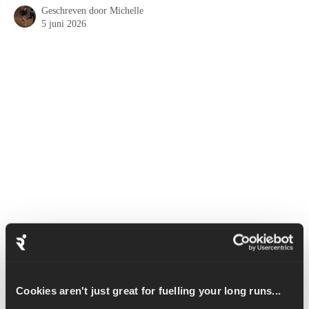
Geschreven door
Michelle
5 juni 2026
De Bent Over Row traint de latissimus dorsi, trapezius, 
rhomboids en achterste deltoids. We kunnen deze oefening 
doen met elk gewicht, zoals een halterstang, twee kettlebells of 
Cookies aren't just great for fuelling your long runs...
twee dumbbells.