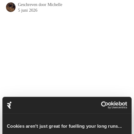
Geschreven door
Michelle
5 juni 2026
De Barbell Overhead Press traint je voorste deltaspieren, 
borstspieren, triceps en trapeziusspieren, en ook je core, vooral 
de schuine buikspieren, de dwarse buikspier, de onderrug en de 
Cookies aren't just great for fuelling your long runs...
stabilisatoren van de wervelkolom.