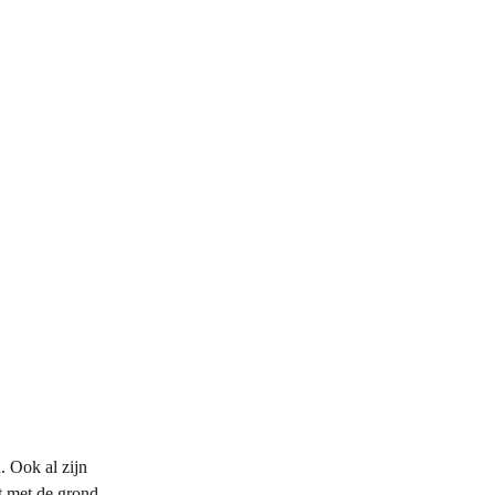
. Ook al zijn 
t met de grond 