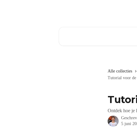
Naar de hoofdinhoud
Zoeken naar artikelen ...
Alle collecties
Tutorial voor de
Tutor
Ontdek hoe je h
Geschre
5 juni 2