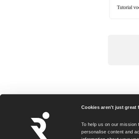
Tutorial v
Cookies aren't just great f
Runna is a personalized running coaching ap
To help us on our mission 
for everyday runners, whether you goal is a
personalise content and ad
first 5K or a faster marathon.