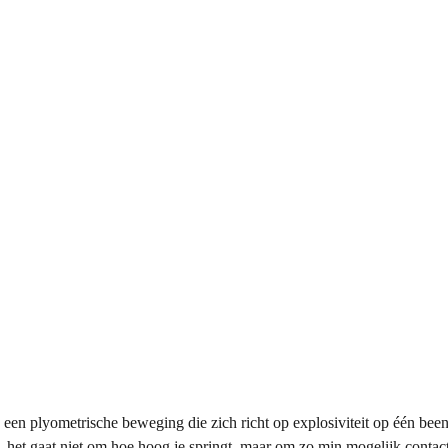
een plyometrische beweging die zich richt op explosiviteit op één been
, het gaat niet om hoe hoog je springt, maar om zo min mogelijk contac