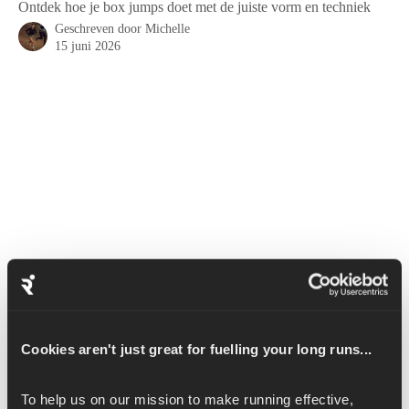
Ontdek hoe je box jumps doet met de juiste vorm en techniek
Geschreven door
Michelle
15 juni 2026
Een Box Jump Down to Tuck Jump is een geavanceerde 
Cookies aren't just great for fuelling your long runs...
plyometrische oefening die je explosieve kracht verbetert.
To help us on our mission to make running effective, 
Begin met op een doos te staan met de voeten schouderbreed uit 