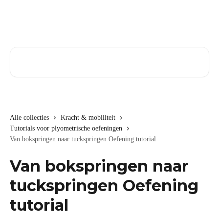
Naar de hoofdinhoud
Zoeken naar artikelen ...
Alle collecties
Kracht & mobiliteit
Tutorials voor plyometrische oefeningen
Van bokspringen naar tuckspringen Oefening tutorial
Van bokspringen naar
tuckspringen Oefening
tutorial