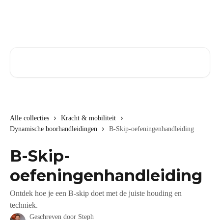
Naar de hoofdinhoud
Zoeken naar artikelen ...
Alle collecties
Kracht & mobiliteit
Dynamische boorhandleidingen
B-Skip-oefeningenhandleiding
B-Skip-
oefeningenhandleiding
Ontdek hoe je een B-skip doet met de juiste houding en
techniek.
Geschreven door
Steph