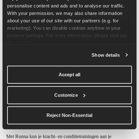
vast te pakken, zodat de bal van je voet de grond raakt 
personalise content and ads and to analyse our traffic. 
onder je zwaartepunt.
With your permission, we may also share information 
Trek je voet door en langs de grond (schraapbeweging!) en 
about your use of our site with our partners (e.g. for 
duw dynamisch naar voren.
marketing). You can disable cookies anytime in your 
Wissel steeds van been terwijl je naar voren beweegt.
browser settings. For more information, please visit our 
Cookie Policy
.
Net als bij hardlopen moeten je armen je beenbewegingen 
volgen. Denk eraan om je ellebogen naar binnen te houden. De 
Show details
positie van je voet is ook belangrijk: houd je voet gebogen in de 
richting van je scheenbeen (d.w.z. in een dorsiflexiepositie).
Accept all
Ontvang een persoonlijk 
krachttrainingsprogramma 
Customize
voor hardlopers
Dit is een van de vele oefeningen die je vindt in ons 
Reject Non-Essential
krachttrainingsprogramma voor hardlopers
.
Met Runna kun je kracht- en conditietrainingen aan je 