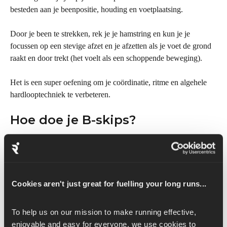
besteden aan je beenpositie, houding en voetplaatsing.
Door je been te strekken, rek je je hamstring en kun je je 
focussen op een stevige afzet en je afzetten als je voet de grond 
raakt en door trekt (het voelt als een schoppende beweging).
Het is een super oefening om je coördinatie, ritme en algehele 
hardlooptechniek te verbeteren.
Hoe doe je B-skips?
Zo doe je B-skips goed:
Begin in een staande positie met je voeten op heupafstand 
van elkaar, kijk recht vooruit en houd je bovenlichaam 
Cookies aren't just great for fuelling your long runs...
rechtop.
Til je linkerbeen op tot heuphoogte terwijl je op de bal van 
je rechtervoet springt.
To help us on our mission to make running effective, 
Trek je linkervoet omhoog en draai hem rond om de grond 
enjoyable and easy for everyone, we use cookies to 