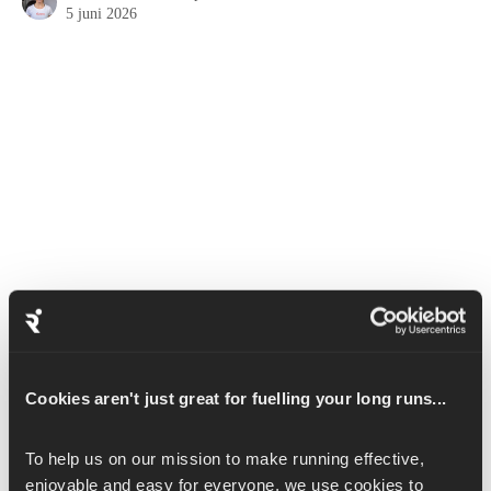
5 juni 2026
Ankling is een hardloopoefening die je enkelstijfheid en je 
vermogen om tijdens het hardlopen te springen verbetert.
Cookies aren't just great for fuelling your long runs...
De belangrijkste beweging is om van je hiel naar je tenen te 
To help us on our mission to make running effective, 
springen en dan van kant te wisselen. De beweging moet vanuit 
enjoyable and easy for everyone, we use cookies to 