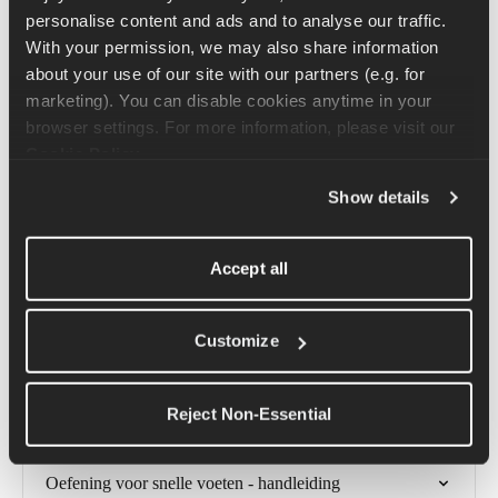
de enkel komen en niet vanuit de knieën of heupen. Je voet 
personalise content and ads and to analyse our traffic. 
komt nooit echt van de grond en de stappen naar voren zijn 
With your permission, we may also share information 
superkort. Je bovenlichaam moet rechtop staan en een beetje 
about your use of our site with our partners (e.g. for 
naar voren leunen. Houd je ellebogen dicht tegen je lichaam aan 
marketing). You can disable cookies anytime in your 
in een hoek van 80-90 graden en beweeg ze in hetzelfde tempo 
browser settings. For more information, please visit our 
als je voeten.
Cookie Policy
.
Om je techniek te perfectioneren, begin je dit eerst vanuit een 
Show details
stilstaande positie te doen voordat je vooruit gaat bewegen.
Accept all
Gerelateerde artikelen
Customize
Tutorial: oefen de A-skip
Reject Non-Essential
Heel Kick Drill-oefening tutorial
Oefening voor snelle voeten - handleiding