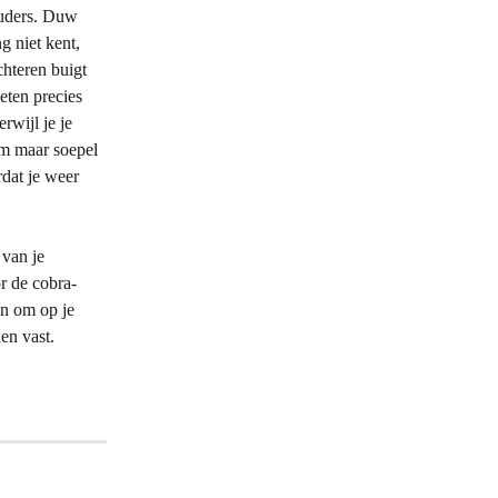
ouders. Duw 
 niet kent, 
hteren buigt 
eten precies 
rwijl je je 
am maar soepel 
dat je weer 
 van je 
r de cobra-
n om op je 
en vast.