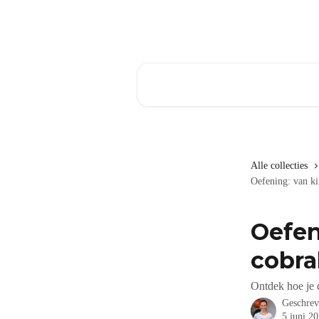
Naar de hoofdinhoud
Zoeken naar artikelen ...
Alle collecties
Oefening: van k
Oefen
cobr
Ontdek hoe je 
Geschre
5 juni 2