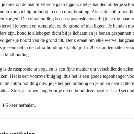
 je buik op de mat of vloer te gaan liggen, met je handen onder je sch
anden voorzichtig omhoog in een cobra-houding. Als je de cobra-houding
n zorgen! De cobrahouding is een yogapositie waarbij je je rug naar ac
 terwijl je benen en romp plat op de grond of mat liggen. Je handen mo
ers zijn, houd je ellebogen dicht bij je lichaam en je benen gespannen te
rvolgens je hoofd van de grond tilt. Denk eraan om elke wervel langza
 je eenmaal in de cobra-houding zit, blijf je 15-20 seconden zitten voor
 de kindhouding.
is de rustpositie in yoga en is een fijne manier om verschillende delen
kken. Het is een vooroverbuiging, dus het is een goede tegenhanger voo
uit de cobra-houding duw je je heupen omhoog en je billen naar achtere
zitten. Strek je armen lang voor je uit en houd deze positie 15-20 second
s 4-5 keer herhalen.
rde artikelen