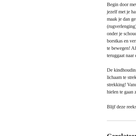
Begin door met
jezelf met je h
maak je dan gee
(rugverlenging)
onder je schoud
borstkas en ve
te bewegen! Als
teruggaat naar
De kindhouding 
lichaam te stre
strekking! Van
hielen te gaan 
Blijf deze reek
Gerelatee