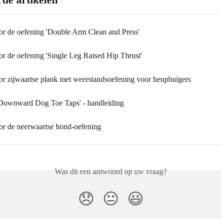
oor de oefening 'Double Arm Clean and Press'
or de oefening 'Single Leg Raised Hip Thrust'
oor zijwaartse plank met weerstandsoefening voor heupbuigers
Downward Dog Toe Taps' - handleiding
oor de neerwaartse hond-oefening
Was dit een antwoord op uw vraag?
😞
😐
😃