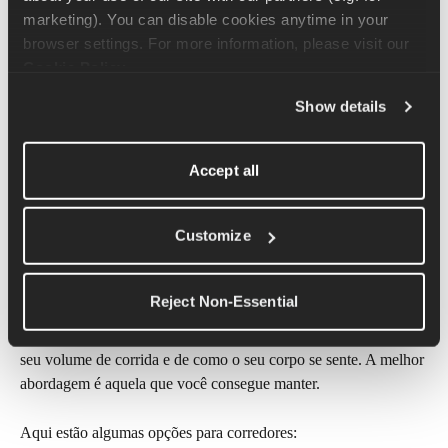
sem sobrecarregar suas articulações. É um ótimo complemento 
marketing). You can disable cookies anytime in your 
durante semanas de alta quilometragem ou quando você está se 
browser settings. For more information, please visit our 
sentindo um pouco cansado.
Cookie Policy
.
Respiração e Reinício Mental
Show details
Yoga é uma oportunidade para desacelerar e recarregar as 
Accept all
energias. O treinamento de respiração pode ajudar você a 
controlar o estresse, melhorar o foco e trazer calma para os 
blocos de treinamento que parecem agitados ou intensos.
Customize
Quando os corredores devem 
praticar Yoga?
Reject Non-Essential
Não existe um dia "perfeito", isso depende da sua agenda, do 
seu volume de corrida e de como o seu corpo se sente. A melhor 
abordagem é aquela que você consegue manter.
Aqui estão algumas opções para corredores: