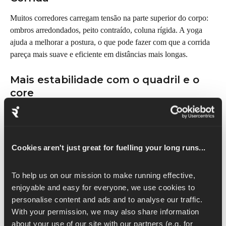
Muitos corredores carregam tensão na parte superior do corpo: 
ombros arredondados, peito contraído, coluna rígida. A yoga 
ajuda a melhorar a postura, o que pode fazer com que a corrida 
pareça mais suave e eficiente em distâncias mais longas.
Mais estabilidade com o quadril e o 
core
Muitos fluxos de ioga desenvolvem força nos lugares que os 
corredores mais precisam: quadris, glúteos e core. Isso ajuda no 
equilíbrio, coordenação e um controle melhor, o que é 
Cookies aren't just great for fuelling your long runs...
especialmente útil se você se sentir "bambo" com as pernas 
cansadas ou em terrenos irregulares.
To help us on our mission to make running effective, 
Recuperação sem impacto extra
enjoyable and easy for everyone, we use cookies to 
personalise content and ads and to analyse our traffic. 
Ioga é uma forma de 
recuperação ativa
, o que significa que 
With your permission, we may also share information 
você ainda pode movimentar seu corpo e melhorar a circulação 
about your use of our site with our partners (e.g. for 