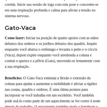
corrida. Inicie sua sessão de ioga com esta pose e concentre-se 
em uma respiração profunda e calma para aliviar a tensão no 
sistema nervoso.
Gato-Vaca
Como fazer:
 Iniciar na posição de quatro apoios com as mãos 
debaixo dos ombros e os joelhos debaixo dos quadris. Inspire 
enquanto você abaixa o estômago e levanta o peito e o cóccix 
(Vaca), depois expire enquanto você arredonda a coluna e 
contrai o queixo e a pélvis (Gato), movendo-se lentamente com 
a sua respiração.
Benefícios:
 O Gato-Vaca estimula a flexão e extensão da 
coluna para ajudar a aumentar a mobilidade e aliviar a rigidez 
nas costas, quadris e ombros. É uma ótima postura para 
incorporar se você trabalha em um escritório. Você também 
pode usá-lo como parte de um aquecimento se for correr à noite 
depois do trabalho. O movimento também ajuda a fortalecer o 