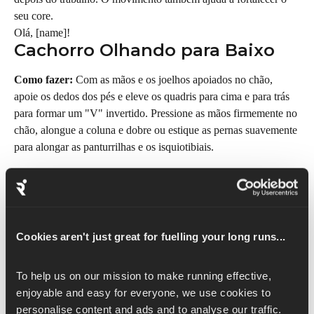
seu core.
Olá, [name]!
Cachorro Olhando para Baixo
Como fazer:
 Com as mãos e os joelhos apoiados no chão, 
apoie os dedos dos pés e eleve os quadris para cima e para trás 
para formar um "V" invertido. Pressione as mãos firmemente no 
chão, alongue a coluna e dobre ou estique as pernas suavemente 
para alongar as panturrilhas e os isquiotibiais.
Benefícios:
 A postura do cachorro olhando para baixo é uma 
postura de ioga essencial que alonga de forma muito eficaz os 
músculos que absorvem muitos impactos fortes durante suas 
corridas. Você vai sentir um bom alongamento nas panturrilhas, 
Cookies aren't just great for fuelling your long runs...
isquiotibiais e tendões de Aquiles, áreas que geralmente ficam 
tensas depois de semanas intensas de treinamento. Também 
To help us on our mission to make running effective, 
ajuda a alongar a coluna e a melhorar a flexibilidade geral da 
enjoyable and easy for everyone, we use cookies to 
cadeia posterior.
personalise content and ads and to analyse our traffic. 