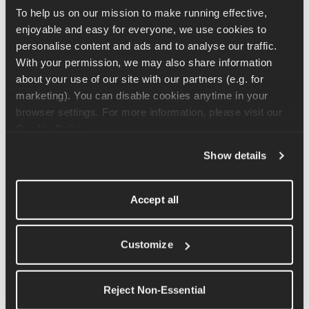
Para fazer um Thruster, comece com os pesos na posição frontal 
To help us on our mission to make running effective, 
e os pés em posição de agachamento. Agache-se e, em seguida, 
enjoyable and easy for everyone, we use cookies to 
empurre-se com força para ficar em pé, com o peso estendido 
personalise content and ads and to analyse our traffic. 
acima da cabeça.
With your permission, we may also share information 
about your use of our site with our partners (e.g. for 
Ao esticar os braços para cima, use a força das pernas para 
marketing). You can disable cookies anytime in your 
ajudar a levantar o peso acima da cabeça e contraia o abdômen 
browser settings. For more information, please visit our 
e os glúteos no ponto mais alto de cada repetição.
Cookie Policy
.
Esse exercício também pode ser feito com barra, kettlebells ou 
Show details
halteres.
Accept all
Artigos relacionados
Customize
Tutorial do exercício agachamento com halteres para 
corredores
Reject Non-Essential
Tutorial do exercício agachamento com kettlebell na 