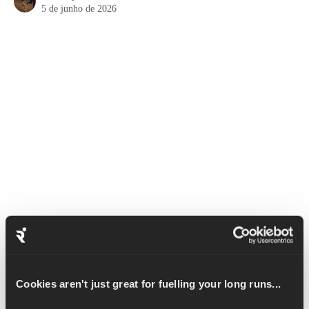
5 de junho de 2026
O Thruster é um dos movimentos mais desafiadores que você 
pode fazer na academia. Esse exercício trabalha vários 
músculos do corpo todo, incluindo glúteos, quadríceps, 
isquiotibiais, núcleo, costas, tríceps e ombros.
Cookies aren't just great for fuelling your long runs...