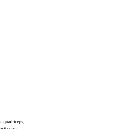
s quadríceps, 
ocê corre 