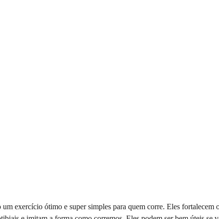
 um exercício ótimo e super simples para quem corre. Eles fortalecem o
otibiais e imitam a forma como corremos. Eles podem ser bem úteis se v