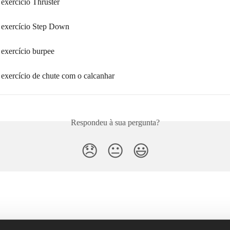
 exercício Thruster
o exercício Step Down
 exercício burpee
 exercício de chute com o calcanhar
Respondeu à sua pergunta?
😞
😐
😃