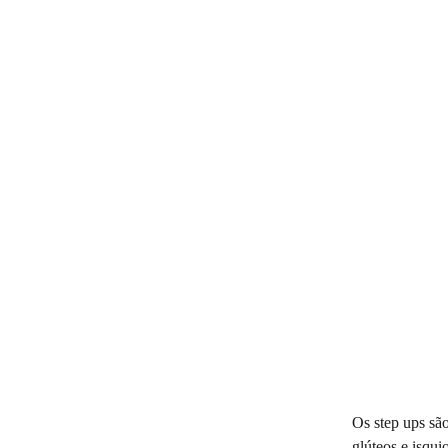
Os step ups são
glúteos e isqui