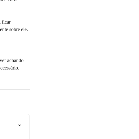
 ficar 
nte sobre ele. 
iver achando 
ecessário.