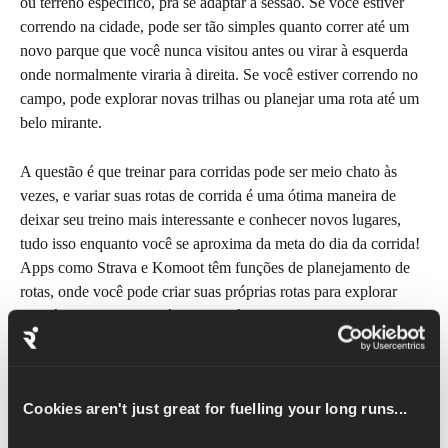
ou terreno específico, pra se adaptar à sessão. Se você estiver 
correndo na cidade, pode ser tão simples quanto correr até um 
novo parque que você nunca visitou antes ou virar à esquerda 
onde normalmente viraria à direita. Se você estiver correndo no 
campo, pode explorar novas trilhas ou planejar uma rota até um 
belo mirante.
A questão é que treinar para corridas pode ser meio chato às 
vezes, e variar suas rotas de corrida é uma ótima maneira de 
deixar seu treino mais interessante e conhecer novos lugares, 
tudo isso enquanto você se aproxima da meta do dia da corrida! 
Apps como Strava e Komoot têm funções de planejamento de 
rotas, onde você pode criar suas próprias rotas para explorar 
suas áreas locais, mapeá-las e salvá-las nos seus dispositivos.
Organize seu kit
Quando você acordar de manhã e ver seu kit de corrida 
Cookies aren't just great for fuelling your long runs...
arrumado no chão à sua frente, você vai ter que vesti-lo! E, uma 