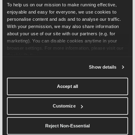
vez que estiver colocado, você não terá mais desculpas para não 
To help us on our mission to make running effective, 
sair para correr.
enjoyable and easy for everyone, we use cookies to 
personalise content and ads and to analyse our traffic. 
Não esquece de carregar o relógio também — você não vai 
With your permission, we may also share information 
querer ficar esperando ele carregar pela manhã. Você também 
about your use of our site with our partners (e.g. for 
pode querer levar algum dinheiro com você para o caso de 
marketing). You can disable cookies anytime in your 
emergências (ou sorvetes depois da corrida!).
browser settings. For more information, please visit our 
Cookie Policy
.
Planeje seu combustível
Show details
Essa é a melhor parte! As suas corridas longas são a 
oportunidade perfeita para praticar a sua nutrição no dia da 
Accept all
corrida. Toma um bom café da manhã com carboidratos de 
liberação lenta e deixa tempo suficiente para que ele seja 
digerido antes de sair. Dependendo da distância que você vai 
Customize
correr, provavelmente vai precisar de um reforço no meio do 
caminho — pode ser na forma de géis energéticos ou doces.
Reject Non-Essential
Se você não estiver correndo com uma mochila e não tiver 