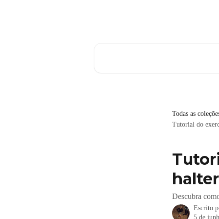
Passar para o conteúdo principal
Pesquisar artigos...
Todas as coleçõe
Tutorial do exer
Tutor
halte
Descubra como 
Escrito 
5 de jun