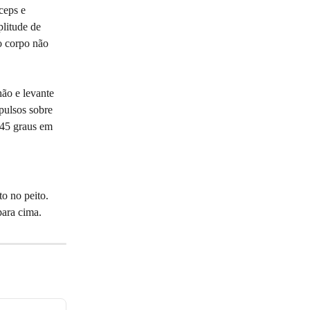
ceps e 
litude de 
o corpo não 
ão e levante 
pulsos sobre 
 45 graus em 
o no peito. 
para cima.