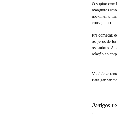
O supino com ha
manguitos rota
movimento maio
consegue compe
Pra começar, de
os pesos de for
os ombros. A p
relação ao corp
Você deve tent
Para ganhar ma
Artigos r