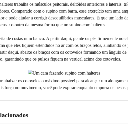
lteres trabalha os músculos peitorais, deltóides anteriores e laterais, trí
dores. Comparado com o supino com barra, esse exercício tem uma amp
r e pode ajudar a corrigir desequilíbrios musculares, já que um lado d
nsar o outro da mesma forma que no supino com halteres.
ita de costas num banco. A partir daqui, plante os pés firmemente no ch
ma que eles fiquem estendidos no ar com os braços retos, alinhando os 
artir daqui, abaixe os braços com os cotovelos formando um ângulo de
o, garantindo que os pulsos fiquem na vertical acima dos cotovelos.
ar abaixar os cotovelos o máximo possível para alcançar um alongament
is força no movimento, você pode expirar enquanto empurra os pesos 
elacionados