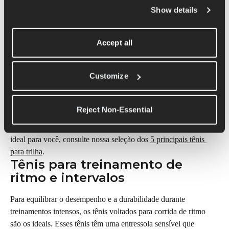
Os tênis para trilha são feitos especificamente para você ter um 
Show details
bom desempenho ao correr em terrenos não pavimentados. Eles 
são projetados para você ter um bom desempenho em condições 
adversas: geralmente têm uma sola resistente com uma base de 
Accept all
alta aderência para que você use em terrenos irregulares e não 
escorregue ou caia. Para proteger o pé, os tênis de trilha 
Customize
geralmente têm uma entressola forte com suporte. Eles são a 
opção preferida de quem faz trilha, pois a estabilidade e a 
proteção são essenciais. Os tênis para trilha são cruciais para 
Reject Non-Essential
quem procura conforto, durabilidade e proteção em suas 
aventuras de corrida pela natureza. Se quiser encontrar o par 
ideal para você, consulte nossa seleção dos 
5 principais tênis 
para trilha
.
Tênis para treinamento de 
ritmo e intervalos
Para equilibrar o desempenho e a durabilidade durante 
treinamentos intensos, os tênis voltados para corrida de ritmo 
são os ideais. Esses tênis têm uma entressola sensível que 