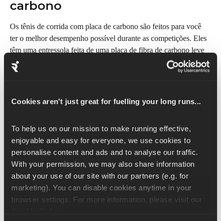
carbono
Os tênis de corrida com placa de carbono são feitos para você 
ter o melhor desempenho possível durante as competições. Eles 
têm uma entressola feita de uma placa de fibra de carbono leve 
que proporciona excelente retorno de energia e propulsão a 
cada passada. Esses calçados são usados com frequência em 
competições de alto nível, como corridas de pista e até 
maratonas, em que os corredores pretendem melhorar seus 
Cookies aren't just great for fuelling your long runs...
recordes pessoais em segundos ou minutos. Os tênis de corrida 
com placa de carbono se tornam populares porque podem 
To help us on our mission to make running effective, 
aumentar a eficiência da corrida, permitindo que os atletas 
enjoyable and easy for everyone, we use cookies to 
mantenham ritmos mais rápidos. Ainda assim, eles podem não 
personalise content and ads and to analyse our traffic. 
ser tão adequados para o treinamento regular devido à sua baixa 
With your permission, we may also share information 
durabilidade e preço mais alto. Se quiser encontrar o par ideal 
about your use of our site with our partners (e.g. for 
para você, confira nossa seleção dos 
5 principais tênis de 
marketing). You can disable cookies anytime in your 
corrida com placa de carbono
.
browser settings. For more information, please visit our 
Tênis para trilhas
Cookie Policy
.