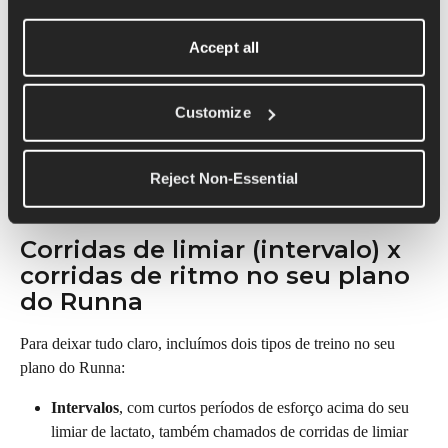
O ritmo nessas corridas é bem próximo ao ritmo de limiar. Por 
isso, é comum confundir os dois conceitos. Este é o ritmo mais 
Accept all
sustentável mencionado acima. O alvo é a sua base aeróbica, 
ajudando você a melhorar a resistência. Os treinamentos de 
ritmo envolvem repetições mais longas.
Customize
Isso é mais comum ao treinar para uma meia maratona ou uma 
corrida mais longa, mas as corridas de ritmo têm uma função 
Reject Non-Essential
importante em todas as distâncias.
Corridas de limiar (intervalo) x 
corridas de ritmo no seu plano 
do Runna
Para deixar tudo claro, incluímos dois tipos de treino no seu 
plano do Runna:
Intervalos
, com curtos períodos de esforço acima do seu 
limiar de lactato, também chamados de corridas de limiar