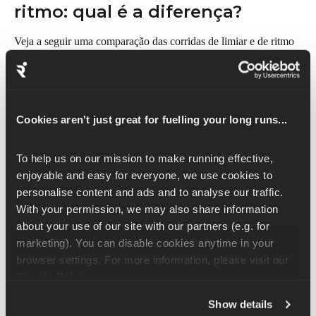
ritmo: qual é a diferença?
Veja a seguir uma comparação das corridas de limiar e de ritmo 
e o que cada uma envolve.
Corridas de limiar (ou treinamento de 
intervalos)
Cookies aren't just great for fuelling your long runs...
Os treinos de limiar envolvem treinar no nível de limiar atual ou 
logo abaixo dele. Isso ajuda a preparar seu corpo para eliminar 
To help us on our mission to make running effective, 
lactato com mais eficiência.
enjoyable and easy for everyone, we use cookies to 
personalise content and ads and to analyse our traffic. 
Esses treinamentos costumam incluir intervalos mais curtos com 
With your permission, we may also share information 
períodos de recuperação. Assim, você corre com esforço mais 
about your use of our site with our partners (e.g. for 
intenso (ritmo mais rápido) e faz pausas curtas para ajudar a 
marketing). You can disable cookies anytime in your 
interromper o acúmulo de lactato.
browser settings. For more information, please visit our 
Cookie Policy
.
Corridas de ritmo
Show details