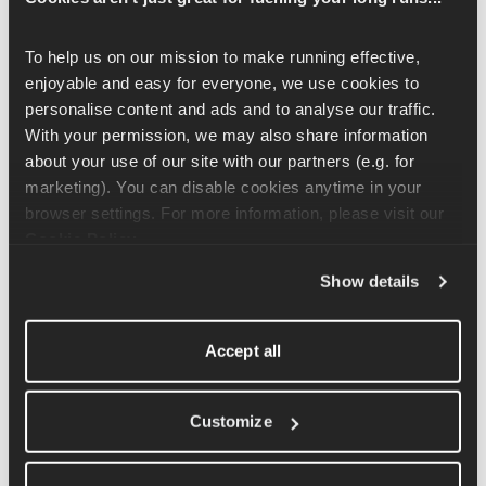
O VO₂ máx. é o teu limite aeróbico.
O limiar de lactato 
é o ritmo mais rápido que você 
To help us on our mission to make running effective, 
consegue manter antes que a fadiga aumente 
enjoyable and easy for everyone, we use cookies to 
rapidamente.
personalise content and ads and to analyse our traffic. 
Para quem corre meia maratona e maratona, o limiar de lactato 
With your permission, we may also share information 
costuma ser um indicador mais preciso do desempenho do que 
about your use of our site with our partners (e.g. for 
o VO₂ máximo.
marketing). You can disable cookies anytime in your 
browser settings. For more information, please visit our 
Um corredor pode ter um VO₂ máx. alto, mas ter dificuldade 
Cookie Policy
.
para manter o ritmo de corrida se o limiar não estiver bem 
Show details
desenvolvido.
É por isso que um treino equilibrado inclui:
Accept all
Corridas leves
Sessões de ritmo
Customize
Corridas longas
Intervalos