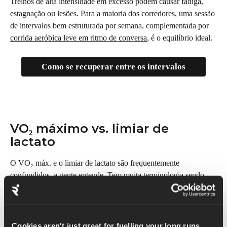
Treinos de alta intensidade em excesso podem causar fadiga, 
estagnação ou lesões. Para a maioria dos corredores, uma sessão 
de intervalos bem estruturada por semana, complementada por 
corrida aeróbica leve em ritmo de conversa
, é o equilíbrio ideal.
Como se recuperar entre os intervalos
VO₂ máximo vs. limiar de 
lactato
O VO₂ máx. e o limiar de lactato são frequentemente 
confundidos, a gente entende. Tem muita terminologia sendo 
jogada por aí!
A diferença é a seguinte:
Cookies aren't just great for fuelling your long runs...